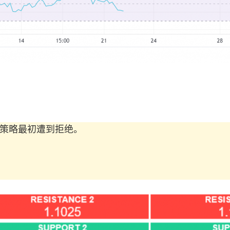
进近策略最初遭到拒绝。