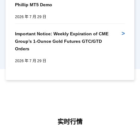
Phillip MT5 Demo
2026 年 7 月 29 日
>
Important Notice: Weekly Expiration of CME
Group’s 1-Ounce Gold Futures GTC/GTD
Orders
2026 年 7 月 29 日
实时行情