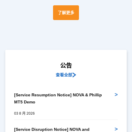
了解更多
公告
查看全部
>
[Service Resumption Notice] NOVA & Phillip
MT5 Demo
03 8 月 2026
>
[Service Disruption Notice] NOVA and