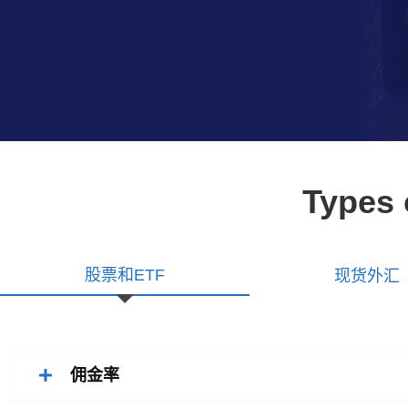
Types 
股票和ETF
现货外汇
佣金率