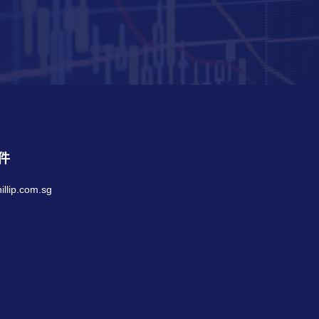
件
llip.com.sg