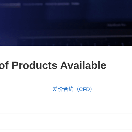
of Products Available
差价合约（CFD）