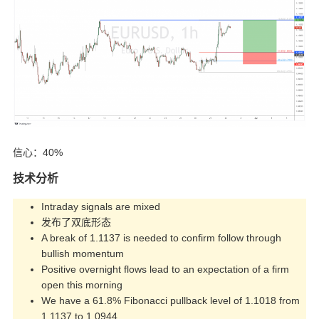
信心：40%
技术分析
Intraday signals are mixed
发布了双底形态
A break of 1.1137 is needed to confirm follow through
bullish momentum
Positive overnight flows lead to an expectation of a firm
open this morning
We have a 61.8% Fibonacci pullback level of 1.1018 from
1.1137 to 1.0944