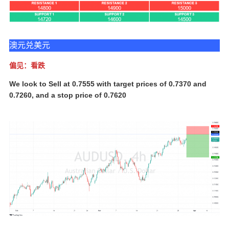
澳元兑美元
偏见：看跌
We look to Sell at 0.7555 with target prices of 0.7370 and
0.7260, and a stop price of 0.7620