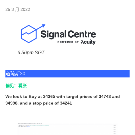
25 3 月 2022
6.56pm SGT
道琼斯30
偏见：看涨
We look to Buy at 34365 with target prices of 34743 and
34998, and a stop price of 34241