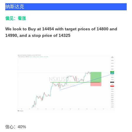
纳斯达克
偏见：看涨
We look to Buy at 14454 with target prices of 14800 and
14990, and a stop price of 14325
信心：40%