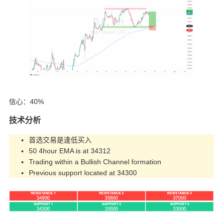
信心：40%
技术分析
首选交易是逢低买入
50 4hour EMA is at 34312
Trading within a Bullish Channel formation
Previous support located at 34300