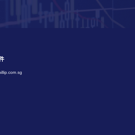
件
llip.com.sg