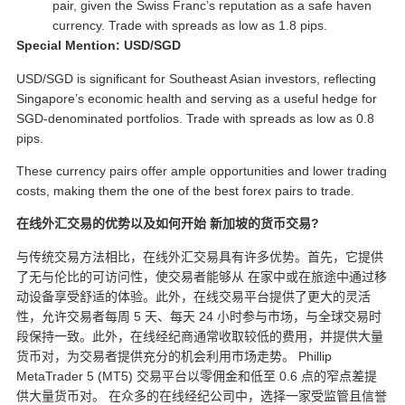
pair, given the Swiss Franc’s reputation as a safe haven
currency. Trade with spreads as low as 1.8 pips.
Special Mention: USD/SGD
USD/SGD is significant for Southeast Asian investors, reflecting
Singapore’s economic health and serving as a useful hedge for
SGD-denominated portfolios. Trade with spreads as low as 0.8
pips.
These currency pairs offer ample opportunities and lower trading
costs, making them the one of the
best forex pairs to trade
.
在线外汇交易的优势以及如何开始
新加坡的货币交易
?
与传统交易方法相比，在线外汇交易具有许多优势。首先，它提供
了无与伦比的可访问性，使交易者能够从
在家中或在旅途中通过移
动设备享受舒适的体验。此外，在线交易平台提供了更大的灵活
性，允许交易者每周 5 天、每天 24 小时参与市场，与全球交易时
段保持一致。此外，在线经纪商通常收取较低的费用，并提供大量
货币对，为交易者提供充分的机会利用市场走势。 Phillip
MetaTrader 5 (MT5) 交易平台以零佣金和低至 0.6 点的窄点差提
供大量货币对。
在众多的在线经纪公司中，选择一家受监管且信誉