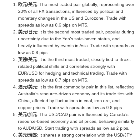
欧元/美元
: The most traded pair globally,
representing over
20% of all FX transactions, influenced by political and
monetary changes in the US and Eurozone. Trade with
spreads as low as 0.6 pips on MT5.
美元/日元
:
It is the second most traded pair, popular during
uncertainty due to the Yen’s safe-haven status, and
heavily influenced by events in Asia. Trade with spreads as
low as 0.8 pips
.
英镑/美元
:
It is the third most traded, closely tied to Brexit-
related political shifts and correlates strongly with
EUR/USD for hedging and technical trading. Trade with
spreads as low as 0.7 pips on MT5.
澳元/美元
:
It is the first commodity pair in this list, reflecting
Australia’s resource-driven economy and its trade ties with
China, affected by fluctuations in coal, iron ore, and
copper prices. Trade with spreads as low as 0.8 pips.
美元/加元
:
The USD/CAD pair is influenced by Canada’s
resource-based economy and oil prices, behaving similarly
to AUD/USD. Start trading with spreads as low as 2 pips.
美元/瑞郎
: It shares a strong correlation with the USD/JPY