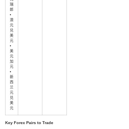
瑞
郎
•
澳
元
兑
美
元
•
美
元
加
元
•
新
西
兰
元
兑
美
元
Key Forex Pairs to Trade