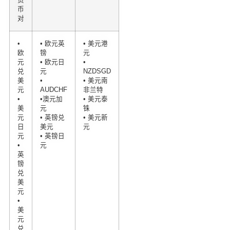
币
对
•
• 欧元英
• 美元港
欧
镑
元
元
• 欧元日
•
兑
元
NZDSGD
美
•
• 美元南
元
AUDCHF
非兰特
•
•澳元加
• 美元泰
美
元
铢
元
• 英镑兑
• 美元新
日
美元
元
元
• 英镑日
•
元
英
镑
兑
美
元
•
美
元
兑