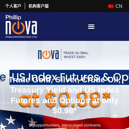
个人客户
机构客户版
CN
Trade Gold, Silver, Crude Oil,
Treasury Yield and US Index
Futures and Options at only
$0.98*
Big opportunities, micro-sized contracts