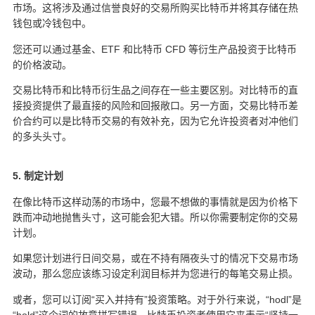
市场。这将涉及通过信誉良好的交易所购买比特币并将其存储在热
钱包或冷钱包中。
您还可以通过基金、ETF 和比特币 CFD 等衍生产品投资于比特币
的价格波动。
交易比特币和比特币衍生品之间存在一些主要区别。对比特币的直
接投资提供了最直接的风险和回报敞口。另一方面，交易比特币差
价合约可以是比特币交易的有效补充，因为它允许投资者对冲他们
的多头头寸。
5. 制定计划
在像比特币这样动荡的市场中，您最不想做的事情就是因为价格下
跌而冲动地抛售头寸，这可能会犯大错。所以你需要制定你的交易
计划。
如果您计划进行日间交易，或在不持有隔夜头寸的情况下交易市场
波动，那么您应该练习设定利润目标并为您进行的每笔交易止损。
或者，您可以订阅“买入并持有”投资策略。对于外行来说，“hodl”是
“hold”这个词的故意拼写错误，比特币投资者使用它来表示“坚持一